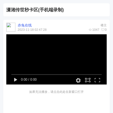
潇湘传世秒卡区(手机端录制)
赤兔在线
楼主
2023-11-18 02:47:28
1047
0
0:00
/
0:00
如果无法播放，请点击此处在新窗口打开
# e3 S0 ?3 g) O' a/ @- {3 [3 h