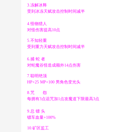
3.冻解冰释
5 K0 h) {. w) k- r: B8 X
受到冰冻天赋攻击控制时间减半
4.怪物猎人
对怪伤害提高10点
! k# {7 R5 j4 o$ f: g0 Y
/ }$ O/ x+ [& w) {
5.不知轻重
受到重力天赋攻击控制时间减半
* K3 k3 {9 u( D) A( l; w
6.捕 蛇 者
& O5 m" \9 k0 z, w( t# m
对蛇魔谷怪造成额外14点伤害
; W5 e' h/ p. p+ v
7 x8 _$ V; G! B2 F3 e! s
7.聪明绝顶
HP+25 MP+100 男角色变光头
& h( G5 A$ h. q' i- ^! A
8.咒 怨
每拥有3点诅咒加1点攻魔道下限最高3点
9.总 镖 头
镖车血量+100%
( j/ b3 u; a8 F5 F
& C' X5 }' s/ j: H& [6 L& K* X* D
10.矿区监工
+ o. |) g0 i+ y- R6 A k