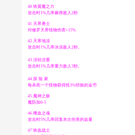
: T3 ^" [3 _( y. \; G
40.铁翼魔之力
攻击时1%几率麻痹敌人2秒
/ I4 k b" U7 Q2 T4 Z
9 l- V! `9 |1 b# C2 b; G
41.天界勇士
对修罗天界怪物伤害+15%
9 z0 y2 Z" D, b1 S2 n0 W l
, |' F; p: K4 G- `: B7 Y
42.天寒地冻
攻击时1%几率冰冻敌人2秒。
43.没轻没重
攻击时1%几率重力敌人3秒。
44.探 险 家
每杀死一个怪物获得怪3%经验的金币
o& `4 f0 R# K7 k8 ~9 w( |' d
5 P& ]7 ]+ C! E* I
45.魔神之躯
' z. [! l% G# C) B
魔防加0-5
& V5 s; E& M: w8 g h! m. [
46.嗜血之魂
攻击时5%几率回复本次伤害的血量
8 a4 v1 g) P7 m+ x& J2 O, Z
47.铁血战士