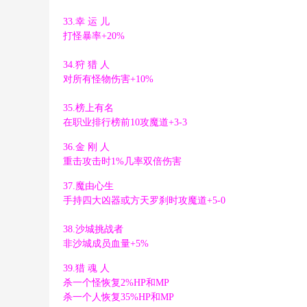
33.幸 运 儿
) U- E9 l3 H8 ], X- q* _; q5 a; H
打怪暴率+20%
& t Y# ?1 ]$ A, I1 E0 i. w
34.狩 猎 人
对所有怪物伤害+10%
35.榜上有名
在职业排行榜前10攻魔道+3-3
9 V8 G7 Q0 V n( y8 j w
36.金 刚 人
重击攻击时1%几率双倍伤害
2 C' \$ `' ^% c0 z% r& b
37.魔由心生
4 x9 b, }5 `) |; X
手持四大凶器或方天罗刹时攻魔道+5-0
38.沙城挑战者
非沙城成员血量+5%
( _( ]7 ^. B7 P( G4 c2 V
39.猎 魂 人
# v" ?+ @9 V/ X( t
杀一个怪恢复2%HP和MP
杀一个人恢复35%HP和MP
+ q$ D; s! H( ~4 ?5 }. G4 @, p