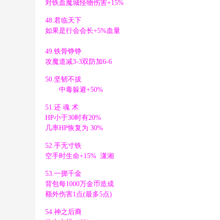
对铁血魔城怪物伤害+15%
8 ` Q& R4 o; e& [5 b% Q3 h
48.君临天下
7 ~+ g7 v4 Z; Q3 o- F
如果是行会会长+5%血量
?) _6 C, s3 B+ Q; ^* M
49.铁骨铮铮
攻魔道减3-3双防加6-6
( {8 o# e/ C1 Z
50.坚韧不拔
S8 s: y$ x4 `
中毒躲避+50%
2 [0 \& E% n. M7 x/ N% V1 s4 P
+ j3 e) u& \( @1 F
51.还 魂 术
" T- P3 c m) O- J
HP小于30时有20%
$ f- C0 D9 T# M, t
几率HP恢复为 30%
+ T1 ^$ h# F8 ^" N! o' Z5 \) U# }
$ Q2 N4 |( b) N6 Y7 @
52.手无寸铁
. o# J. _6 W, d, ?
空手时生命+15% 潇湘
6 d% L" S6 u& D
53.一掷千金
背包每1000万金币造成
" e. C/ p5 L9 f0 ]" Q
额外伤害1点(最多5点)
( t& J( ^1 M2 |6 D' Z% v
54.神之后裔
" ?. k. J5 ^' ~. P4 J