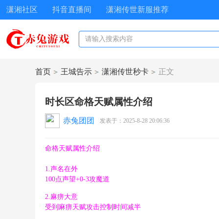
潇湘社区
抖音直播间
潇湘传世新服推荐
首页
王城告示
潇湘传世秒卡
正文
时长区命格天赋属性介绍
›
›
›
赤兔团团
发表于：2025-8-28 20:06:36
命格天赋属性介绍
+ L/ B7 M6 N2 K1 D0 M1 j6 b
1.声名在外
. @- |( p3 P+ J S4 g; ?
100点声望+0-3攻魔道
# E; d* Z/ z0 | U/ P; k
* S1 k/ Q2 Y1 e% d4 J
2.麻痹大意
0 x5 g4 ?3 s0 d! x" r. M+ m$ |3 i( W
受到麻痹天赋攻击控制时间减半
, u) p9 c+ v/ \8 x