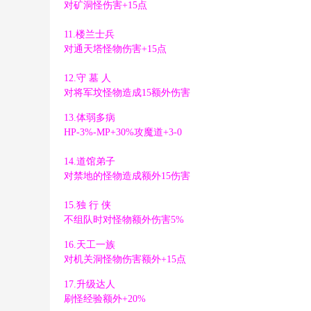
对矿洞怪伤害+15点
8 H8 Z2 a5 D# `9 j5 B/ s
11.楼兰士兵
( S2 K. E% H( Q& h
对通天塔怪物伤害+15点
0 N U6 n q/ g8 a; s5 ~" p! w
12.守 墓 人
" N- P6 _' S q0 J
对将军坟怪物造成15额外伤害
: B8 b8 V+ E' g, K+ I" T( J
( _* i5 h8 j- V: b, T, A( R1 `4 ^' G
13.体弱多病
HP-3%-MP+30%攻魔道+3-0
7 K0 x8 f2 [- Q% i" o! V/ Z0 q) S
14.道馆弟子
+ y; Z4 V6 K( N( h
对禁地的怪物造成额外15伤害
15.独 行 侠
" t3 p7 c- a: ~; ^! q
不组队时对怪物额外伤害5%
+ d0 y2 y. }3 ]1 t
16.天工一族
对机关洞怪物伤害额外+15点
2 l; B. x! V: C% n4 j
17.升级达人
刷怪经验额外+20%