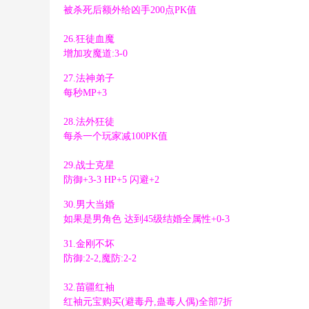
被杀死后额外给凶手200点PK值
% H! b1 d) m5 v$ m1 w$ t
26.狂徒血魔
增加攻魔道:3-0
3 Q7 _7 r: R( y- I: ]2 X5 h
" i6 M, m4 _' @0 H
27.法神弟子
6 T# A1 m/ w; h* _8 t( C
每秒MP+3
0 k" [$ W$ p& u& A9 ]
28.法外狂徒
每杀一个玩家减100PK值
+ H* z5 a# B, d; P+ o* Y
29.战士克星
防御+3-3 HP+5 闪避+2
1 ]+ w' `: w: C5 K+ x$ t+ d
30.男大当婚
1 L0 H9 c* X' e4 u: p; \! ~
如果是男角色 达到45级结婚全属性+0-3
# e% A# G) Q6 R' f. s" }# X, `
31.金刚不坏
防御:2-2,魔防:2-2
# M' h9 l* M/ ?8 T: V
32.苗疆红袖
红袖元宝购买(避毒丹,蛊毒人偶)全部7折