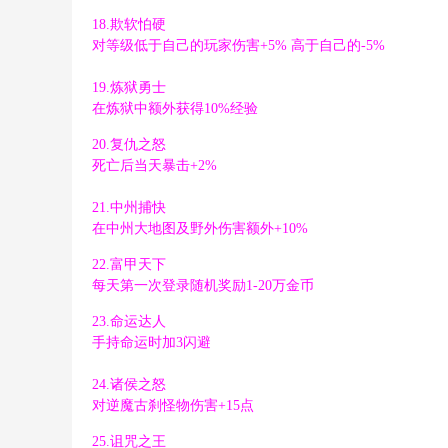
18.欺软怕硬
对等级低于自己的玩家伤害+5% 高于自己的-5%
: C( y- u. I. j%
19.炼狱勇士
# L( L3 V i3 B
在炼狱中额外获得10%经验
* Y6 @/ ]* f; x! I6 Y) c3 f
20.复仇之怒
死亡后当天暴击+2%
% m) H9 r7 b4 k2 |
21.中州捕快
; u3 a* S5 M G+ D
在中州大地图及野外伤害额外+10%
9 u. l w' H. d( R' P7 p: @$ {
! C" e- ^! z4 B- Z) L! x
22.富甲天下
) S" m) U' H0 ]% `8 |3 [ I
每天第一次登录随机奖励1-20万金币
/ k5 @ M# b% J' l* V `7 N7 z
23.命运达人
2 M, m- S6 c3 t3 h* J
手持命运时加3闪避
24.诸侯之怒
对逆魔古刹怪物伤害+15点
: |% m9 U5 W5 a
0 { Q# ~, {5 D4 b+ X- a! z. A
25.诅咒之王