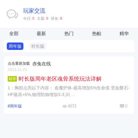
玩家交流
今日:
0
主题:
6
排名:
8
全部
最新
热门
热帖
精华
周年版
时长版
赤兔在线
点击重新加载
2023-11-23
时长版周年老区魂骨系统玩法详解
精华
1：胸部点亮以下内容： 血魔护体-最高增加5%生命值 坚如磐石-
HP最高+5%,物理防御增加3-3,闪 ...
#周年版
4072
0