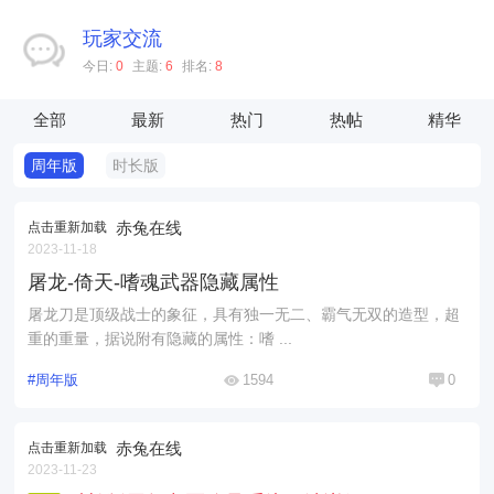
玩家交流
今日:
0
主题:
6
排名:
8
全部
最新
热门
热帖
精华
周年版
时长版
赤兔在线
点击重新加载
2023-11-18
屠龙-倚天-嗜魂武器隐藏属性
屠龙刀是顶级战士的象征，具有独一无二、霸气无双的造型，超
重的重量，据说附有隐藏的属性：嗜 ...
#周年版
1594
0
赤兔在线
点击重新加载
2023-11-23