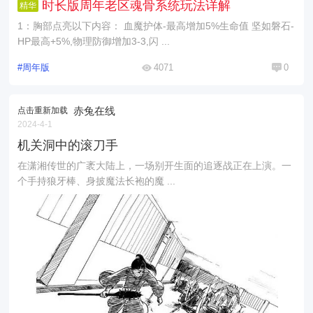
时长版周年老区魂骨系统玩法详解
精华
1：胸部点亮以下内容： 血魔护体-最高增加5%生命值 坚如磐石-
HP最高+5%,物理防御增加3-3,闪 ...
#周年版
4071
0
赤兔在线
点击重新加载
2024-4-1
机关洞中的滚刀手
在潇湘传世的广袤大陆上，一场别开生面的追逐战正在上演。一
个手持狼牙棒、身披魔法长袍的魔 ...