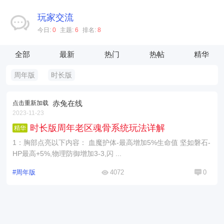
玩家交流
今日:
0
主题:
6
排名:
8
全部
最新
热门
热帖
精华
周年版
时长版
赤兔在线
点击重新加载
2023-11-23
时长版周年老区魂骨系统玩法详解
精华
1：胸部点亮以下内容： 血魔护体-最高增加5%生命值 坚如磐石-
HP最高+5%,物理防御增加3-3,闪 ...
#周年版
4072
0