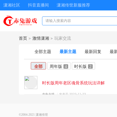
潇湘社区
抖音直播间
潇湘传世新服推荐
首页
激情潇湘
玩家交流
全部主题
最新主题
最新回复
最
›
›
全部
周年版
4
时长版
2
时长版周年老区魂骨系统玩法详解
赤兔在线
发表于 2023-11-23
©2004-2021
潇湘传世