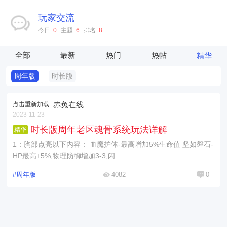
玩家交流
今日:
0
主题:
6
排名:
8
全部
最新
热门
热帖
精华
周年版
时长版
赤兔在线
点击重新加载
2023-11-23
时长版周年老区魂骨系统玩法详解
精华
1：胸部点亮以下内容： 血魔护体-最高增加5%生命值 坚如磐石-
HP最高+5%,物理防御增加3-3,闪 ...
#周年版
4082
0