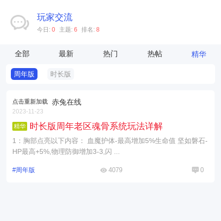
玩家交流
今日:
0
主题:
6
排名:
8
全部
最新
热门
热帖
精华
周年版
时长版
赤兔在线
点击重新加载
2023-11-23
时长版周年老区魂骨系统玩法详解
精华
1：胸部点亮以下内容： 血魔护体-最高增加5%生命值 坚如磐石-
HP最高+5%,物理防御增加3-3,闪 ...
#周年版
4079
0